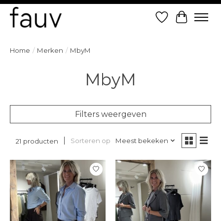
Verlanglijst
Winkelw
Home
/
Merken
/
MbyM
MbyM
Filters weergeven
Sorteren op
Meest bekeken
21 producten