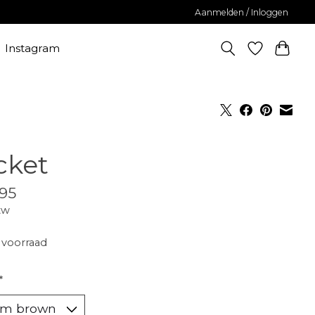
Aanmelden / Inloggen
Instagram
cket
95
tw
voorraad
*