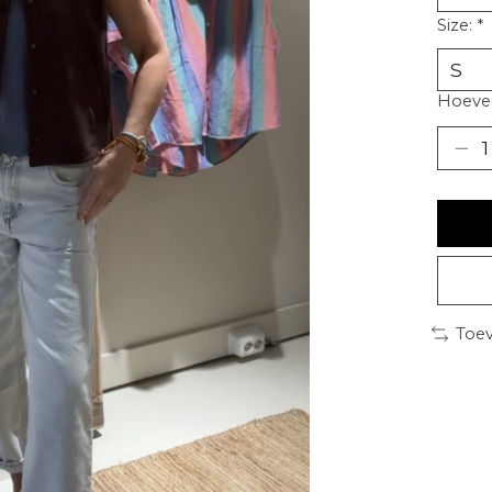
Size:
*
Hoevee
Toev