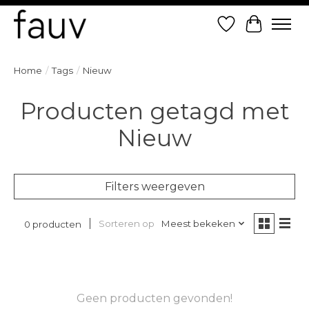
Verlanglijst
Winkelw
Home
/
Tags
/
Nieuw
Producten getagd met
Nieuw
Filters weergeven
Sorteren op
Meest bekeken
0 producten
Geen producten gevonden!