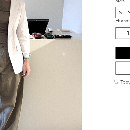
Size:
*
Hoevee
Toev