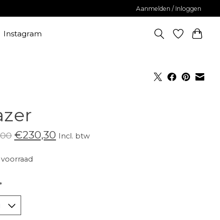
Aanmelden / Inloggen
Instagram
azer
€230,30
,00
Incl. btw
voorraad
*