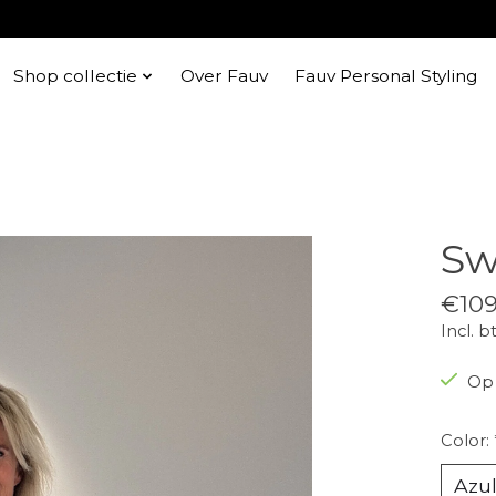
Shop collectie
Over Fauv
Fauv Personal Styling
Sw
€109
Incl. b
Op 
Color: