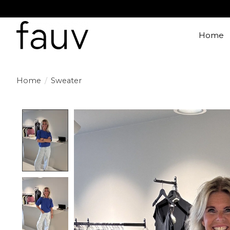
Home
Home
/
Sweater
Product image slideshow Items