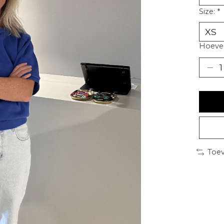
Size:
*
Hoevee
Toev