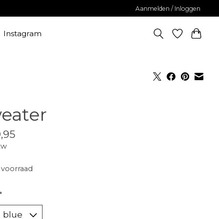
Aanmelden / Inloggen
Instagram
eater
,95
tw
voorraad
*