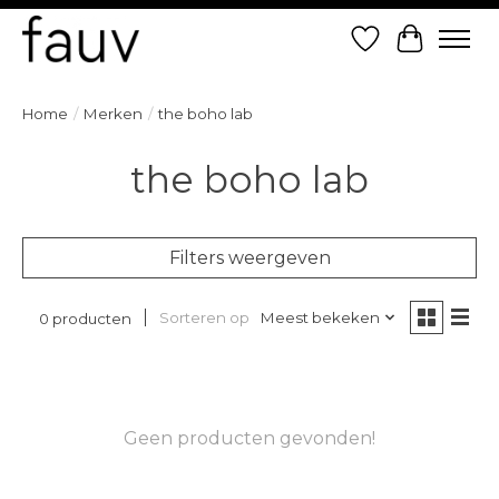
Verlanglijst
Winkelw
Home
/
Merken
/
the boho lab
the boho lab
Filters weergeven
Sorteren op
Meest bekeken
0 producten
Geen producten gevonden!